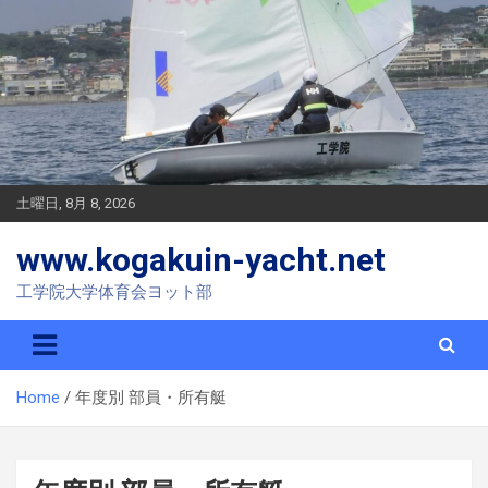
S
k
i
p
t
o
c
o
n
土曜日, 8月 8, 2026
t
e
www.kogakuin-yacht.net
n
t
工学院大学体育会ヨット部
Home
年度別 部員・所有艇