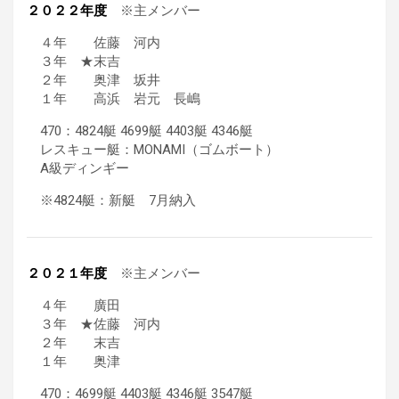
２０２２年度
※主メンバー
４年 佐藤 河内
３年 ★末吉
２年 奥津 坂井
１年 高浜 岩元 長嶋
470：4824艇 4699艇 4403艇 4346艇
レスキュー艇：MONAMI（ゴムボート）
A級ディンギー
※4824艇：新艇 7月納入
２０２１年度
※主メンバー
４年 廣田
３年 ★佐藤 河内
２年 末吉
１年 奥津
470：4699艇 4403艇 4346艇 3547艇