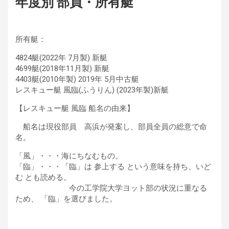
年度別 部員・所有艇
所有艇：
4824艇(2022年 7月製) 新艇
4699艇(2018年11月製) 新艇
4403艇(2010年製) 2019年 5月中古艇
レスキュー艇 風臨(ふうりん) (2023年製)新艇
【レスキュー艇 風臨 船名の由来】
船名は現役部員 高浜が発案し、部員全員の総意で命
名。
「風」・・・海にちなむもの。
「臨」・・・「臨」は 参上する という意味を持ち、いど
む とも読める。
今の工学院大学ヨット部の状況に重なる
ため、 「臨」を選びました。