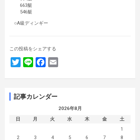
663艇
546艇
○A級ディンギー
この投稿をシェアする
T
Li
F
E
wi
n
a
m
tt
e
ce
ail
er
b
記事カレンダー
o
2026年8月
o
日
月
k
火
水
木
金
土
1
2
3
4
5
6
7
8