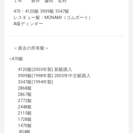
１年 新井 藤田 星野
470：4120艇 3909艇 3547艇
レスキュー艇：MONAMI（ゴムボート）
A級ディンギー
＜過去の所有艇＞
○470艇
4120艇(2003年製) 新艇購入
3909艇(1998年製) 2005年中古艇購入
3547艇(1994年製)
2868艇
2867艇
2772艇
2448艇
2115艇
1728艇
1470艇
804艇