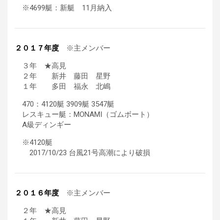
※4699艇：新艇 11月納入
２０１７年度
※主メンバー
３年 ★高見
２年 新井 藤田 星野
１年 多田 福永 北嶋
470：4120艇 3909艇 3547艇
レスキュー艇：MONAMI（ゴムボート）
A級ディンギー
※4120艇
2017/10/23 台風21号高潮により破損
２０１６年度
※主メンバー
２年 ★高見