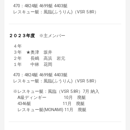
470：4824艇 4699艇 4403艇
レスキュー艇：風臨(ふうりん)（VSR 5.8R）
２０２３年度
※主メンバー
４年
３年 ★奥津 坂井
２年 長嶋 高浜 岩元
１年 中林 花岡
470：4824艇 4699艇 4403艇
レスキュー艇：風臨(ふうりん)（VSR 5.8R）
※レスキュー艇：風臨（VSR 5.8R）7月 納入
A級ディンギー 10月 廃艇
4346艇 11月 廃艇
レスキュー艇(MONAMI) 11月 廃艇