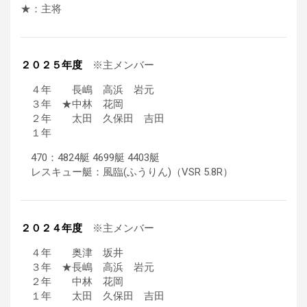
★：主将
２０２５年度
※主メンバー
４年 長嶋 高浜 岩元
３年 ★中林 花岡
２年 太田 久保田 吉田
１年
470：4824艇 4699艇 4403艇
レスキュー艇：風臨(ふうりん)（VSR 5.8R）
２０２４年度
※主メンバー
４年 奥津 坂井
３年 ★長嶋 高浜 岩元
２年 中林 花岡
１年 太田 久保田 吉田