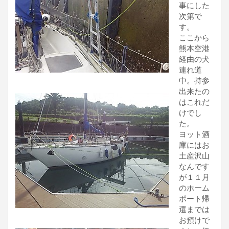
事にした
次第で
す。
ここから
熊本空港
経由の犬
連れ道
中。持参
出来たの
はこれだ
けでし
た。
ヨット酒
庫にはお
土産沢山
なんです
が１１月
のホーム
ポート帰
還までは
お預けで