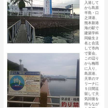
入港して
から島原
半島・口
之津港、
熊本新港
海の駅で
建築学科
同級生２
名と合流
して市内
で宴会。
この辺り
から梅雨
に入り、
島原港、
天草のマ
リーナに
５日間逗
留して天
気回復を
待ちなが