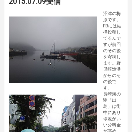
2015.07.09受信
沼津の梅
原です。
FBには結
構投稿し
てるんで
すが前回
のその後
を寄稿し
ます。野
母崎漁港
からのそ
の後で
す。
長崎海の
駅「出
島」は街
中にあり
環境がい
い分料金
が高め。