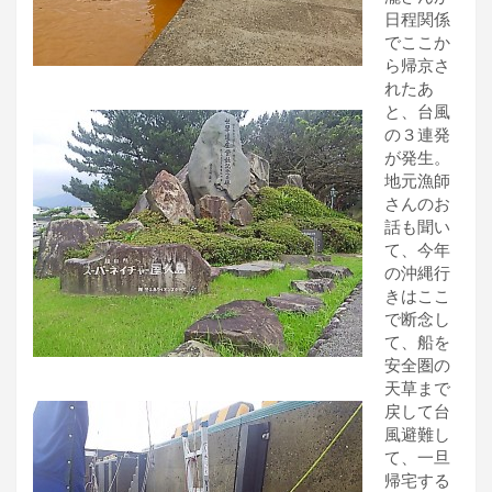
日程関係
でここか
ら帰京さ
れたあ
と、台風
の３連発
が発生。
地元漁師
さんのお
話も聞い
て、今年
の沖縄行
きはここ
で断念し
て、船を
安全圏の
天草まで
戻して台
風避難し
て、一旦
帰宅する