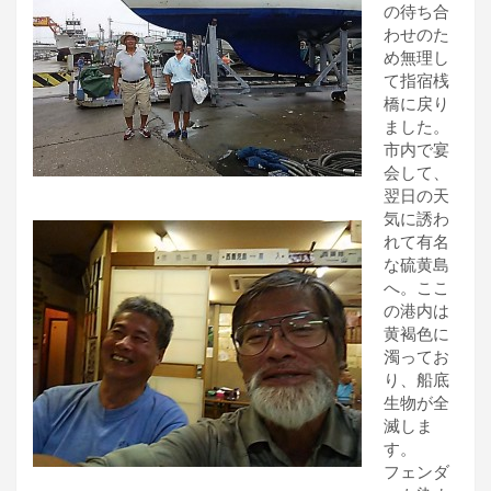
の待ち合
わせのた
め無理し
て指宿桟
橋に戻り
ました。
市内で宴
会して、
翌日の天
気に誘わ
れて有名
な硫黄島
へ。ここ
の港内は
黄褐色に
濁ってお
り、船底
生物が全
滅しま
す。
フェンダ