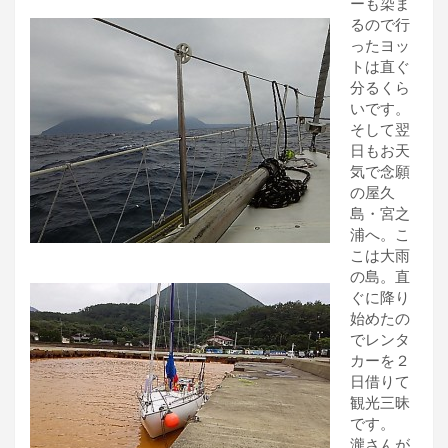
ーも染ま
るので行
ったヨッ
トは直ぐ
分るくら
いです。
そして翌
日もお天
気で念願
の屋久
島・宮之
浦へ。こ
こは大雨
の島。直
ぐに降り
始めたの
でレンタ
カーを２
日借りて
観光三昧
です。
瀧さんが