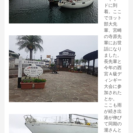
ドに到
着。ここ
でヨット
部大先
輩、宮崎
の寺原先
輩にお世
話になり
ました。
長先輩と
今年の西
宮Ａ級デ
ィンギー
大会に参
加された
とか。
ここも雨
が続き出
港が伸び
て同期の
瀧さんと