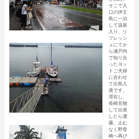
そこで入
口の伊王
島に一泊
して温泉
入り、リ
フレッシ
ュにてか
ら瀬戸内
で知り合
ったヨッ
トご夫婦
に合わせ
て出島入
港です。
滞在し、
長崎見物
して出港
したら濃
霧。止む
なく野母
崎へ再び