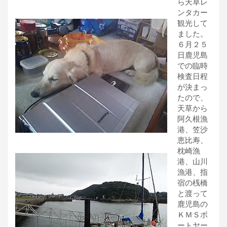
ら天草レ
ンタカー
観光して
ました。
６月２５
日鹿児島
での臨時
検査日程
が決まっ
たので、
天草から
阿久根漁
港、笠沙
恵比寿、
枕崎漁
港、山川
漁港、指
宿の桟橋
と渡って
鹿児島の
ＫＭＳボ
ートヤー