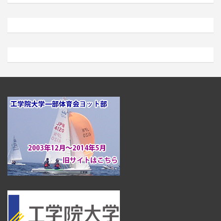
ア
ー
カ
イ
ブ