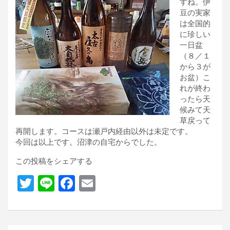
すね。伊
豆の実家
は全国的
に珍しい
一日盆
（８／１
から３が
お盆）こ
れが終わ
ったら天
候みて天
草戻って
再開します。コースは瀬戸内経由以外は未定です。
今回は以上です。沼津の自宅からでした。
この投稿をシェアする
T
Li
F
E
wi
n
a
m
tt
e
ce
ail