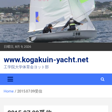
S
k
i
p
t
o
c
o
n
日曜日, 8月 9, 2026
t
e
www.kogakuin-yacht.net
n
t
工学院大学体育会ヨット部
Home
2015.07.09受信