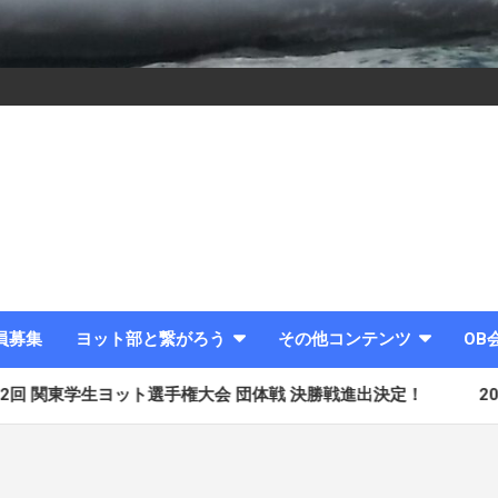
員募集
ヨット部と繋がろう
その他コンテンツ
OB
ヨット選手権大会 団体戦 決勝戦進出決定！
2025.08.03 創