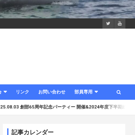
会
リンク
お問い合わせ
部員専用
部65周年記念パーティー 開催&2024年度下半期総会開催
2025.
記事カレンダー