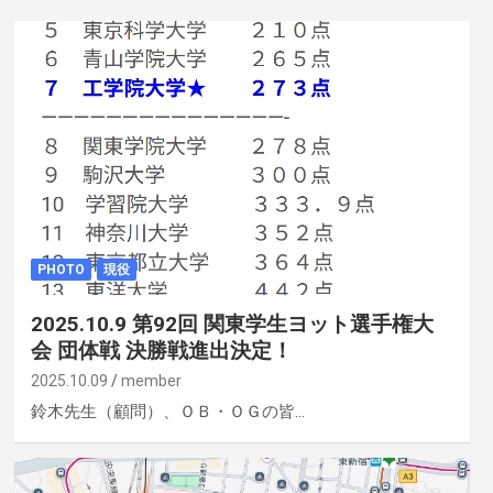
PHOTO
現役
2025.10.9 第92回 関東学生ヨット選手権大
会 団体戦 決勝戦進出決定！
2025.10.09
member
鈴木先生（顧問）、ＯＢ・ＯＧの皆…