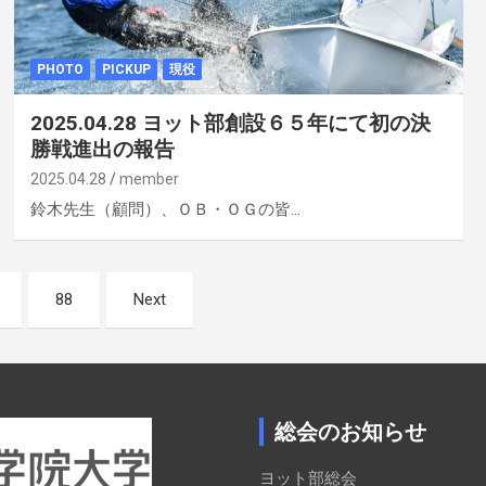
PHOTO
PICKUP
現役
2025.04.28 ヨット部創設６５年にて初の決
勝戦進出の報告
2025.04.28
member
鈴木先生（顧問）、ＯＢ・ＯＧの皆…
88
Next
総会のお知らせ
ヨット部総会