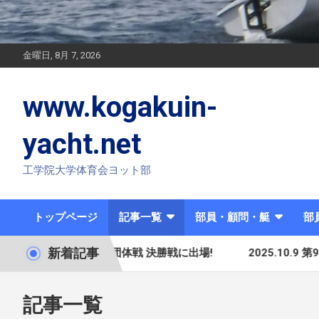
金曜日, 8月 7, 2026
www.kogakuin-
yacht.net
工学院大学体育会ヨット部
トップページ
記事一覧
部員・顧問・艇
部
新着記事
権大会 団体戦 決勝戦に出場!
2025.10.9 第92回 関東学生
記事一覧