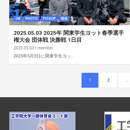
OB
PHOTO
PICKUP
現役
2025.05.03 2025年 関東学生ヨット春季選手
権大会 団体戦 決勝戦 1日目
2025.05.03
member
2025年5月3日に関東学生ヨッ…
投
1
2
…
稿
ナ
ビ
ゲ