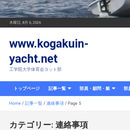
木曜日, 8月 6, 2026
www.kogakuin-
yacht.net
工学院大学体育会ヨット部
トップページ
記事一覧
部員・顧問・艇
部
Home
記事一覧
連絡事項
Page 5
カテゴリー:
連絡事項