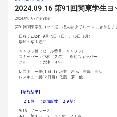
2024.09.16 第91回関東
2024.09.16
member
第91回関東学生ヨット選手権大会 女子レース に参加しま
日程：2024年9月15日（日）、16日（月）
場所：葉山港沖
４４０３艇（セール番号：４４０３）
スキッパー：中林（２年） ※初スキッパー
クルー ：奥津（４年）
レスキュー艇(１日目）坂井、岩元、長嶋、高浜
レスキュー艇(２日目）佐藤（夢）他
【最終結果】
２１位 （参加艇数：２９艇）
9/15 ノーレース
9/16 第１レース ２１位 ２１点