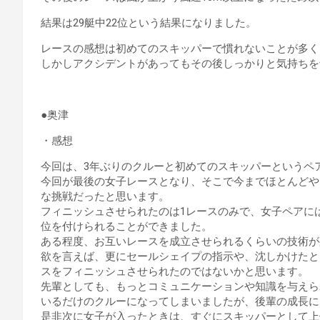
結果は29艇中22位という結果になりました。
レースの感想は初めてのスキッパーで慣れないことが多く
しかしアクシデントがあってもその後しっかりと気持ちを
●奥津
・感想
今回は、3年ぶりのクルーと初めてのスキッパーというペ
今回が最後の女子レースとなり、そこで今までほとんどや
な挑戦だったと思います。
フィニッシュさせられたのは1レースのみで、女子ペアに
位を付けられることができました。
ある程度、お互いレースを成立させられるくらいの技術が
欲を言えば、更にセールシェイプの指示や、沈しかけたと
スをフィニッシュさせられたのではないかと思います。
先輩としても、もっとコミュニケーションや知識を与えら
いるだけのクルーになってしまいましたが、後輩の成長に
是非次に女子が入ったときは、すぐにスキッパーとして上