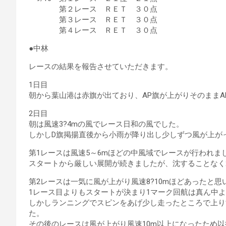
第２レース ＲＥＴ ３０点
第３レース ＲＥＴ ３０点
第４レース ＲＥＴ ３０点
●中林
レースの結果を報告させていただきます。
1日目
朝から葉山港は赤旗が出ており、AP旗が上がりそのままA
2日目
朝は風速3?4mの風でレース日和の風でした。
しかしD旗掲揚直後から小雨が降り出し少しずつ風が上が
第1レースは風速5～6mほどの中風域でレースが行われま
スタートから厳しい展開が続きましたが、沈することなく
第2レースは一気に風が上がり風速8?10mほどあったと思
1レース目よりもスタートが決まり1マーク回航は真ん中
しかしランニングでスピンをあげ少し走ったところで上り
た。
その後のレースは風が上がり風速10m以上になったため