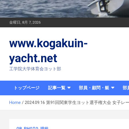
金曜日, 8月 7, 2026
www.kogakuin-
yacht.net
工学院大学体育会ヨット部
トップページ
記事一覧
部員・顧問・艇
部
Home
2024.09.16 第91回関東学生ヨット選手権大会 女子レ
OB
PHOTO
現役